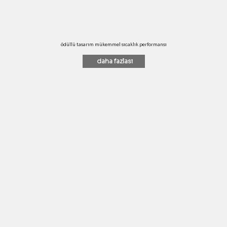
ödüllü tasarım mükemmel sıcaklık performansı
daha fazlası