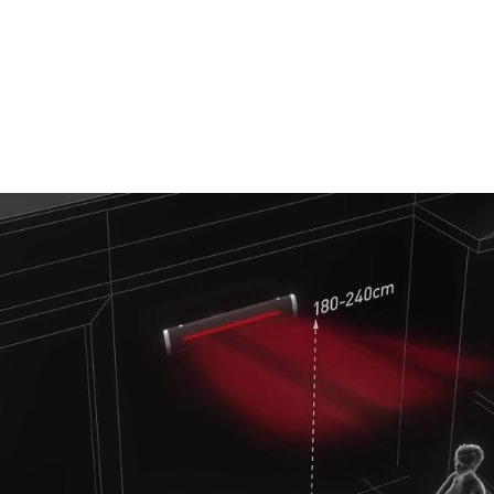
mevsimlere göre tasarım ve fonksiyonel iç-dış m