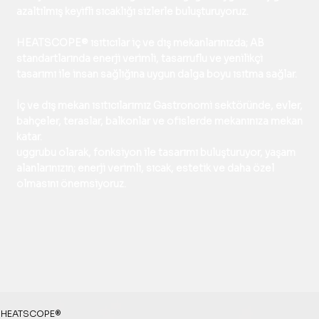
azaltılmış keyifli sıcaklığı sizlerle buluşturuyoruz.
HEATSCOPE® ısıtıcılar iç ve dış mekanlarınızda; AB
standartlarında enerji verimli, tasarruflu ve yenilikçi
tasarımı ile insan sağlığına uygun dalga boyu ısıtma sağlar.
İç ve dış mekan ısıtıcılarımız Gastronomi sektöründe, evler,
bahçeler, teraslar, balkonlar ve ofislerde mekanınıza mekan
katar.
uggrubu
olarak, fonksiyon ile tasarımı buluşturuyor, yaşam
alanlarınızın; enerji verimli, sıcak, estetik ve daha özel
olmasını önemsiyoruz.
HEATSCOPE®