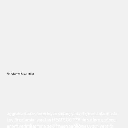
fonksiyonel tasarımlar
uggrubu
olarak neredeyse onbeş yıldır dış mekanlarınızda
keyifli ortamlar yaratan HEATSCOPE® ile sizlere sadece
enerji verimli ısınma değil insan sağlığına uygun ve ışığı