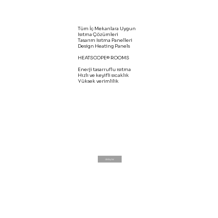
Tüm İç Mekanlara Uygun
Isıtma Çözümleri
Tasarım Isıtma Panelleri
Design Heating Panels
HEATSCOPE® ROOMS
Enerji tasarruflu ısıtma
Hızlı ve keyifli sıcaklık
Yüksek verimlilik
detaylar